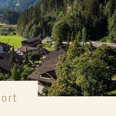
TES
WEBCAM
ORTEIL
HRWERT
NESSPAKET
 ZIMMER
sort