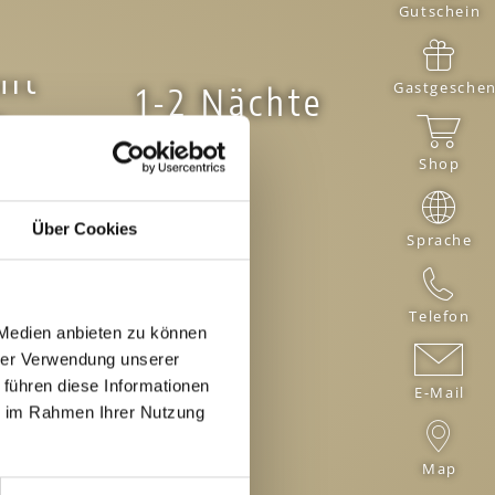
Gutschein
mit
Gastgesche
1-2 Nächte
n
Shop
Über Cookies
Sprache
Telefon
 Medien anbieten zu können
hrer Verwendung unserer
 führen diese Informationen
E-Mail
ie im Rahmen Ihrer Nutzung
Map