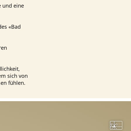
e und eine
 des «Bad
ren
ichkeit,
em sich von
en fühlen.