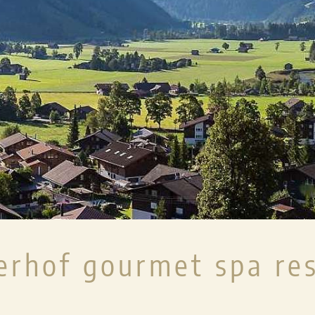
ENTS
AKTIV & SPECIALS
WISSENSWER
WINTER
DIREKTBUCHERV
FESTTAGSPROGRAMM
LENKERHOF-ME
SOMMER
KIDS WELCOME
SIV
KINDER
HUNDE
SPECIALS & EVENTS
7SOURCES WELL
BARRIEREFREIE
erhof gourmet spa re