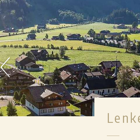
MEETINGS & EV
PRIVATANLÄSSE
HOCHZEITEN
MICE
LENKERHOF EXKLU
Lenk
BIKEFERIEN