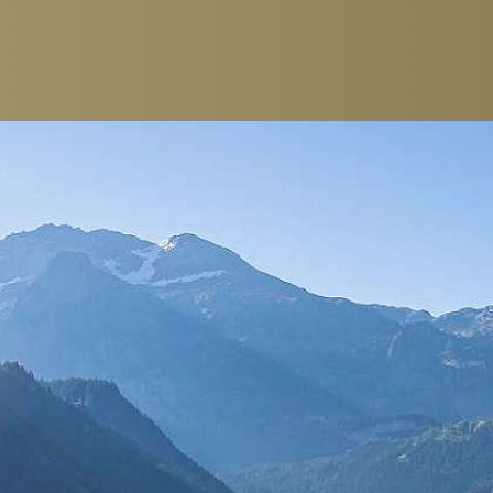
ZIMMER & SUITEN
GASTRONOMI
EINZELZIMMER
RESTAURANTS
DOPPELZIMMER
FRÜHSTÜCK
JUNIOR SUITEN
GOURMET-PACK
SUITEN
BAR & LOUNGE
FAMILIENZIMMER
CIGAR LOUNGE
PACKAGES
WEINKELLER
WEINDEGUSTAT