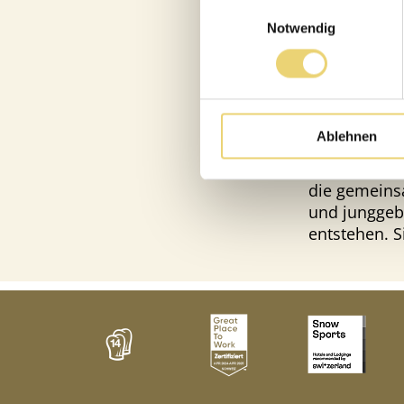
Einwilligungsauswahl
Sie merken e
Notwendig
den Schweize
Wellness- u
Moderne all
Die vielen F
Ablehnen
Entspannung
Glücklich se
die gemeinsa
und junggeb
entstehen. S