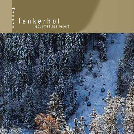
RESORT
RESORT PLAN
PHILOSOPHIE
GESCHICHTE
NACHHALTIGKEIT
AWARDS