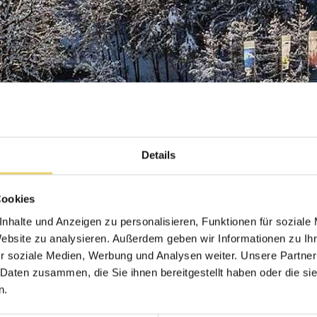
ENTS
AKTIV & SPECIALS
WISSENSWER
WINTER
DIREKTBUCHERV
FESTTAGSPROGRAMM
LENKERHOF-ME
SOMMER
KIDS WELCOME
Details
SIV
KINDER
HUNDE
SPECIALS & EVENTS
7SOURCES WELL
Cookies
BARRIEREFREIE
nhalte und Anzeigen zu personalisieren, Funktionen für soziale
Website zu analysieren. Außerdem geben wir Informationen zu I
osophie
r soziale Medien, Werbung und Analysen weiter. Unsere Partner
 Daten zusammen, die Sie ihnen bereitgestellt haben oder die s
n.