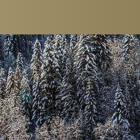
ZIMMER & SUITEN
GASTRONOMI
EINZELZIMMER
RESTAURANTS
DOPPELZIMMER
FRÜHSTÜCK
JUNIOR SUITEN
GOURMET-PACK
SUITEN
BAR & LOUNGE
FAMILIENZIMMER
CIGAR LOUNGE
PACKAGES
WEINKELLER
WEINDEGUSTAT