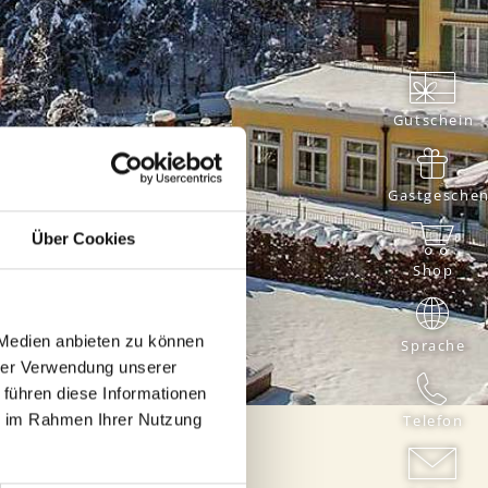
TES
WEBCAM
Gutschein
ORTEIL
HRWERT
Gastgesche
Über Cookies
Shop
NESSPAKET
 ZIMMER
 Medien anbieten zu können
Sprache
hrer Verwendung unserer
 führen diese Informationen
ie im Rahmen Ihrer Nutzung
Telefon