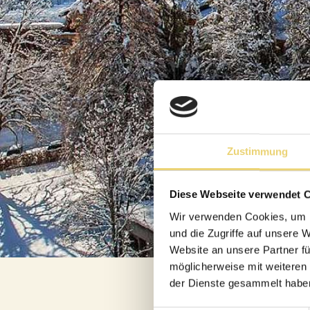
MEETINGS & EV
PRIVATANLÄSSE
HOCHZEITEN
MICE
Zustimmung
LENKERHOF EXKLU
Diese Webseite verwendet 
Wir verwenden Cookies, um I
und die Zugriffe auf unsere 
Phil
Website an unsere Partner fü
möglicherweise mit weiteren
BIKEFERIEN
der Dienste gesammelt habe