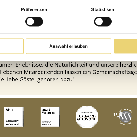
s sicher schon – wir sind eines der 5-Sterne-Superior
Präferenzen
Statistiken
r Top-Adressen für Junge und Junggebliebene. Ein ga
nd Genuss-Hotel, in dem die Spannung von Nostalgie
gegenwärtig ist und Farben und Formen die Kulisse 
acetten des Lenkerhofs ergeben eine innere Welt der 
Auswahl erlauben
 und Spannung, Ausgewogenheit und Freude, Echthe
in, schlicht: sie bedeuten Ferien pur. Unsere lockere
men Erlebnisse, die Natürlichkeit und unsere herzli
liebenen Mitarbeitenden lassen ein Gemeinschaftsge
ie liebe Gäste, gehören dazu!