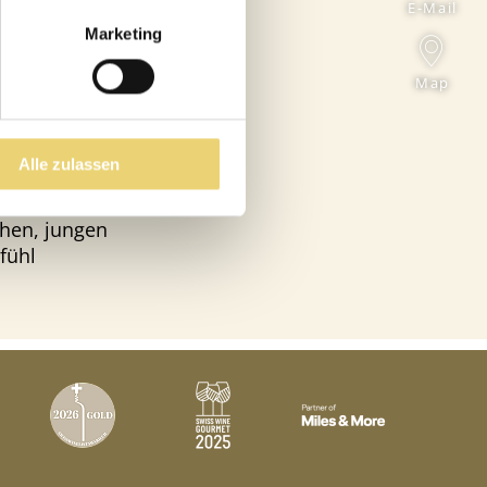
E-Mail
-Hotel unter
Marketing
nzheitliches
 und
Map
prägen.
Schönheit,
Alle zulassen
it und
 Atmosphäre,
chen, jungen
fühl