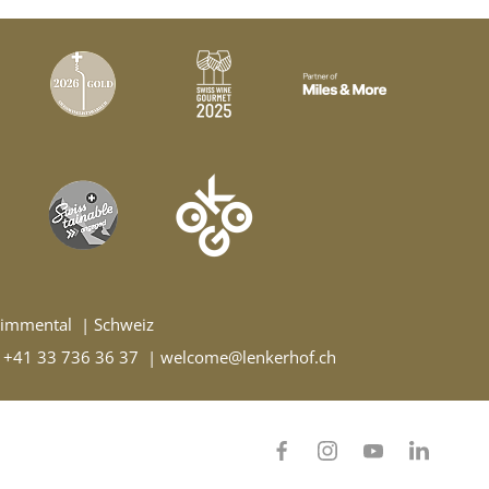
Simmental
Schweiz
 +41 33 736 36 37
welcome@lenkerhof.ch
facebook
instagram
youtube
linke