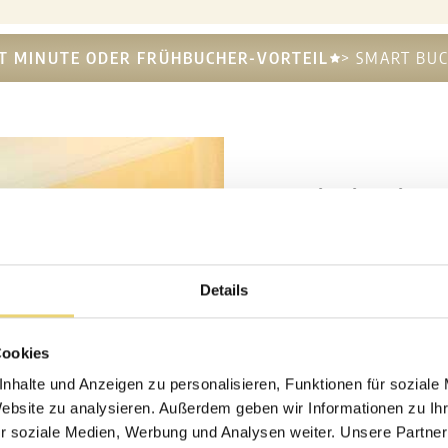
T MINUTE ODER FRÜHBUCHER-VORTEIL
> SMART BU
Mini Ein
Das neu renoviert
Details
bietet einen freu
den Wildstrubel (
Bett (140cm x 210
Cookies
nhalte und Anzeigen zu personalisieren, Funktionen für soziale
MEHR
Website zu analysieren. Außerdem geben wir Informationen zu I
r soziale Medien, Werbung und Analysen weiter. Unsere Partner