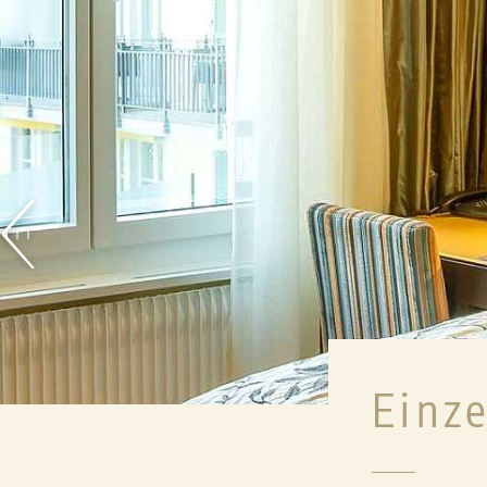
MEETINGS & EV
PRIVATANLÄSSE
HOCHZEITEN
MICE
LENKERHOF EXKLU
Einz
BIKEFERIEN