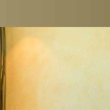
ZIMMER & SUITEN
GASTRONOMI
EINZELZIMMER
RESTAURANTS
DOPPELZIMMER
FRÜHSTÜCK
JUNIOR SUITEN
GOURMET-PACK
SUITEN
BAR & LOUNGE
FAMILIENZIMMER
CIGAR LOUNGE
PACKAGES
WEINKELLER
WEINDEGUSTAT