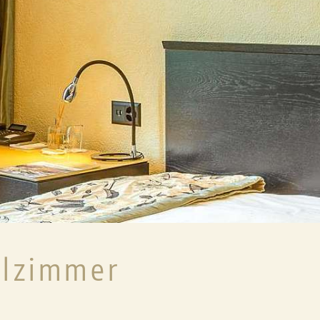
ENTS
AKTIV & SPECIALS
WISSENSWER
WINTER
DIREKTBUCHERV
FESTTAGSPROGRAMM
LENKERHOF-ME
SOMMER
KIDS WELCOME
SIV
KINDER
HUNDE
SPECIALS & EVENTS
7SOURCES WELL
BARRIEREFREIE
elzimmer