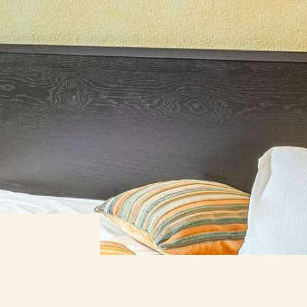
TES
WEBCAM
ORTEIL
HRWERT
NESSPAKET
 ZIMMER