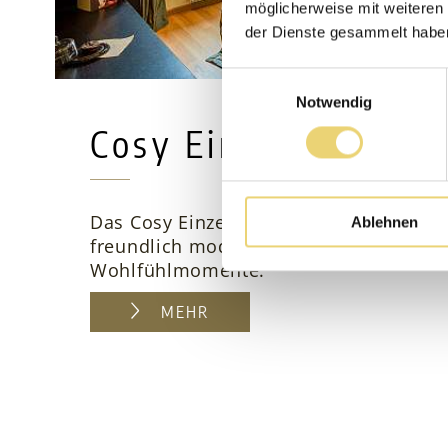
möglicherweise mit weiteren
der Dienste gesammelt habe
Einwilligungsauswahl
Notwendig
Cosy Einzelzimmer
Das Cosy Einzelzimmer mit Dusche (28 
Ablehnen
freundlich modernen Stil verspricht h
Wohlfühlmomente.
MEHR