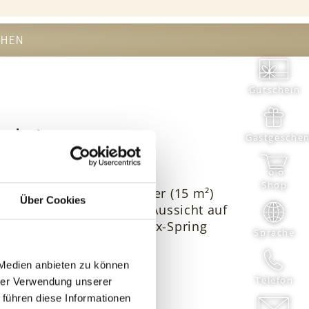
CHEN
Gutschein
zelzimmer
Gastgesche
Shop
e sehr kleine Einzelzimmer (15 m²)
Über Cookies
ndlich modernen Stil mit Aussicht auf
ohne Balkon), Dusche, Box-Spring
Sprache
cm), Pult und TV.
 Medien anbieten zu können
Telefon
hrer Verwendung unserer
 führen diese Informationen