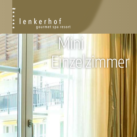
Mini
RESORT
Einzelzimmer
RESORT PLAN
PHILOSOPHIE
GESCHICHTE
NACHHALTIGKEIT
AWARDS