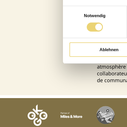
Vous le rema
Einwilligungsauswahl
superior par
Notwendig
qui le sont r
tension entr
les formes f
Les nombreu
Ablehnen
beauté, de dé
bonheur, tou
atmosphère d
collaborateu
de communaut