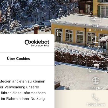
RÉSERVER
MAINTENANT
S UTILES
WEBCAM
Bon
d'achat
ÉSERVATION
ERHOF
Cadeaux
 ENFANTS
pour les
invités
Über Cookies
IT BIEN-
Boutique
SSIBLES
 Medien anbieten zu können
hrer Verwendung unserer
Langue
 führen diese Informationen
ie im Rahmen Ihrer Nutzung
Téléphone