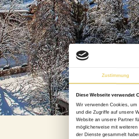
RÉUNIONS ET
ÉVÉNEMENTS
ÉVÉNEMENTS PRIV
MARIAGES
MICE
LENKERHOF EXCLUS
Zustimmung
Diese Webseite verwendet 
Wir verwenden Cookies, um I
Phil
und die Zugriffe auf unsere 
Website an unsere Partner fü
möglicherweise mit weiteren
der Dienste gesammelt habe