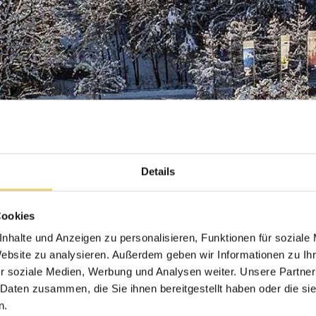
ACTIF & SPECIALS
INFORMATION
HIVER
AVANTAGE DE R
DIRECTE
ÉS
PROGRAMME DES FÊTES
AVANTAGE LENK
ÉTÉ
BIENVENUE AUX
ENFANTS
CHIENS
IF
Details
SPÉCIALITÉS &
ÉVÉNEMENTS
7SOURCES FORFA
ÊTRE
Cookies
CHAMBRES ACCE
nhalte und Anzeigen zu personalisieren, Funktionen für soziale
osophie
Website zu analysieren. Außerdem geben wir Informationen zu I
r soziale Medien, Werbung und Analysen weiter. Unsere Partner
 Daten zusammen, die Sie ihnen bereitgestellt haben oder die s
n.