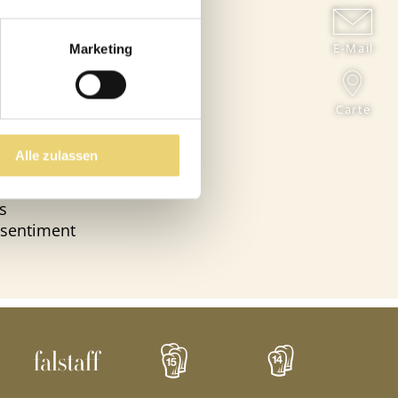
5 étoiles
nes et ceux
E-Mail
Marketing
ans lequel la
ouleurs et
Carte
rieur de
Alle zulassen
ité et de
ur. Notre
s
n sentiment