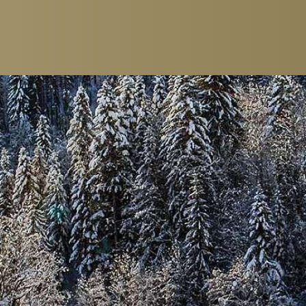
CHAMBRES & SUITES
GASTRONOMI
CHAMBRE INDIVIDUELLE
RESTAURANTS
CHAMBRE DOUBLE
PETIT-DÉJEUNE
JUNIOR SUITES
FORFAIT GOURM
SUITES
BAR & LOUNGE
CHAMBRE FAMILIALE
CIGAR LOUNGE
PACKAGES
CAVE À VIN
DÉGUSTATION DE