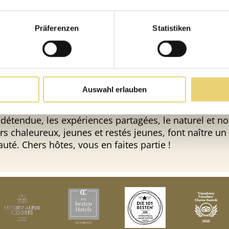
rquez sûrement déjà – nous sommes l’un des hôtels 
mi les adresses suisses de premier plan pour les jeu
Präferenzen
Statistiken
estés. Un hôtel de bien-être et de plaisir holistique, d
e nostalgie et modernité est omniprésente et où les c
açonnent le décor.
ses facettes du Lenkerhof composent un monde inté
Auswahl erlauben
tente et de tension, d’équilibre et de joie, d’authentic
t simplement : elles signifient des vacances à l’état p
étendue, les expériences partagées, le naturel et no
rs chaleureux, jeunes et restés jeunes, font naître u
é. Chers hôtes, vous en faites partie !