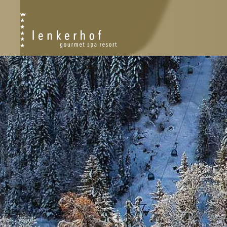
RESORT
PLAN DU RESORT
PHILOSOPHIE
HISTOIRE
DURABILITÉ
AWARDS